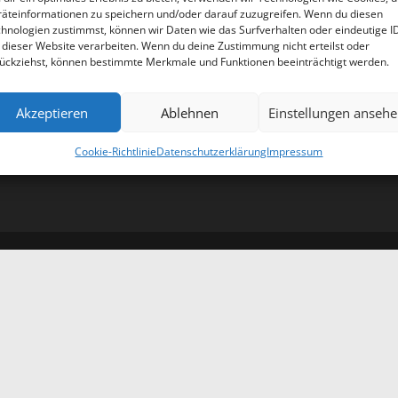
äteinformationen zu speichern und/oder darauf zuzugreifen. Wenn du diesen
hnologien zustimmst, können wir Daten wie das Surfverhalten oder eindeutige I
 dieser Website verarbeiten. Wenn du deine Zustimmung nicht erteilst oder
ückziehst, können bestimmte Merkmale und Funktionen beeinträchtigt werden.
Impressum
|
Datenschutzerklärung
Akzeptieren
Ablehnen
Einstellungen anseh
Cookie-Richtlinie
Datenschutzerklärung
Impressum