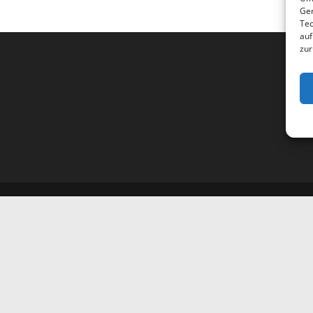
Ger
Tec
auf
zur