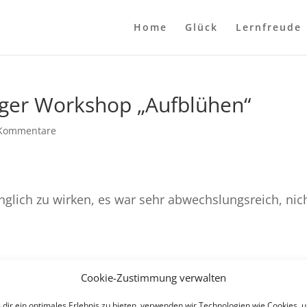
Home
Glück
Lernfreude
iger Workshop „Aufblühen“
Kommentare
inglich zu wirken, es war sehr abwechslungsreich, nic
Cookie-Zustimmung verwalten
dir ein optimales Erlebnis zu bieten, verwenden wir Technologien wie Cookies, 