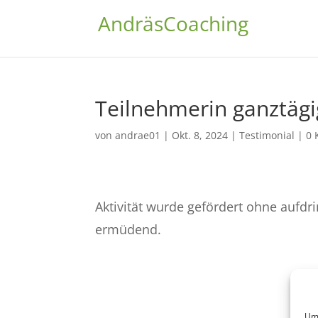
AndräsCoaching
Teilnehmerin ganztäg
von
andrae01
|
Okt. 8, 2024
|
Testimonial
|
0 
Aktivität wurde gefördert ohne aufdr
ermüdend.
Um 