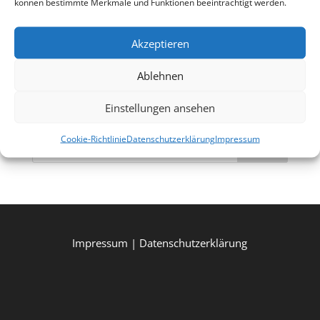
Reisebegleitung erkenntnisreich und bereichernd
können bestimmte Merkmale und Funktionen beeinträchtigt werden.
zugleich waren.
Akzeptieren
Ablehnen
Einstellungen ansehen
Cookie-Richtlinie
Datenschutzerklärung
Impressum
Suchen
Impressum
|
Datenschutzerklärung