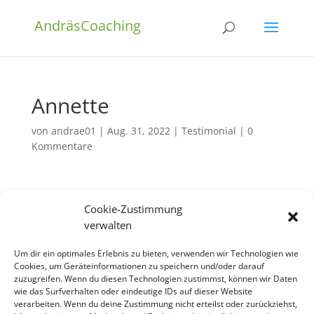
AndräsCoaching
Annette
von
andrae01
|
Aug. 31, 2022
|
Testimonial
|
0
Kommentare
Cookie-Zustimmung
verwalten
Sina und Christoph haben uns auf einer inhaltlichen
und methodisch sehr sorgfältig und liebevoll
Um dir ein optimales Erlebnis zu bieten, verwenden wir Technologien wie
vorbereiteten Glücksreise begleitet und die Stationen
Cookies, um Geräteinformationen zu speichern und/oder darauf
zuzugreifen. Wenn du diesen Technologien zustimmst, können wir Daten
der Reise gelingend moderiert, so dass die
wie das Surfverhalten oder eindeutige IDs auf dieser Website
Reisestationen in freundlicher und vertraulicher
verarbeiten. Wenn du deine Zustimmung nicht erteilst oder zurückziehst,